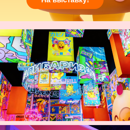
Проголодались? Не беда! В Капи Cafe
вас ждут тематические десерты и
невероятно вкусный бабл-ти.
Приходите пробовать и берите с собой
взрослых!