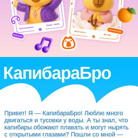
На выставку!
КапибараСан
Намасте, я — Капибара-Сан. Обожаю дзен,
тишину и горячие ванны. Кстати, ты знал,
что капибары принимают термальные
ванны в Японии? Сделай вдох… выдох…
и приходи за своим дзеном на выставку.