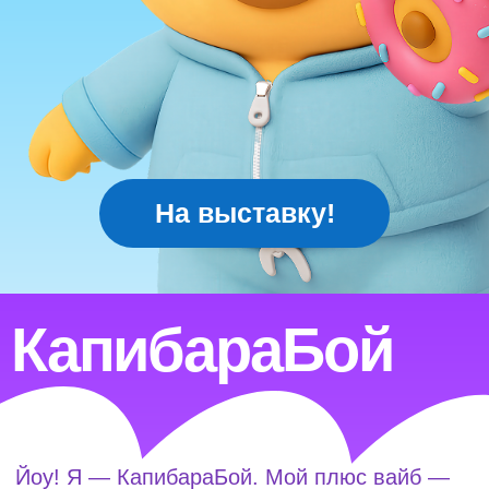
На выставку!
КапиБалерина
Привет! Я — КапиБалерина! Моя миссия —
добавить ярких эмоций, красок, веселья
и идеальных кадров в ваших телефонах!
Приходи, устроим маленький праздник
прямо сейчас!