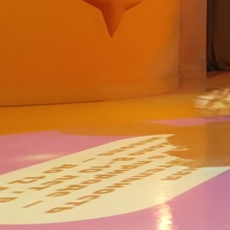
Капибара
бууум
Новое уникальное мультимедийное
пространство с познавательными
и развлекательными интерактивами
на стыке цифрового и физического миров,
где каждый погрузится в яркий мир этих
удивительных животных.
Добро пожаловать в увлекательное
приключение, где даже самые серьезные
начинают улыбаться!
Купить билет
2
1
3
7
6
4