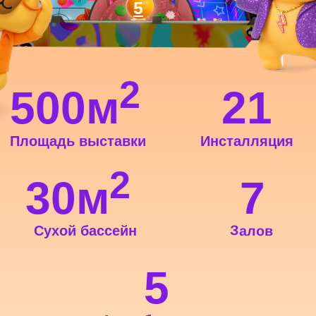
КапибараБро
Привет! Я — КапибараБро! Люблю много
двигаться и тусовки у воды. А ты знал, что
капибары обожают плавать и могут нырять
с открытыми глазами? Пошли со мной —
покажу, как правильно кайфовать
на волнах!