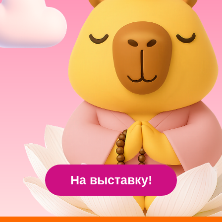
Пятница – Воскресенье
+ Праздничные и нерабочие дни
БЕСПЛАТНО
Дети до 3 лет
1000 ₽
Входной билет
(с 3-х лет)
850 ₽
Комбо-билет
Купить билет