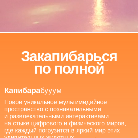
5
2
500м
21
Площадь выставки
Инсталляция
2
30м
7
Залов
Сухой бассейн
5
Арт–объектов
Знакомься с