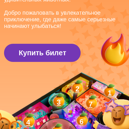
командой
капибар
Выставка погружает гостей в мир капибар
через уникальных персонажей. Посетители
проходят через тематические зоны,
соответствующие характерам героев,
и погружаются в атмосферу приключений
и веселья.
Купить билет