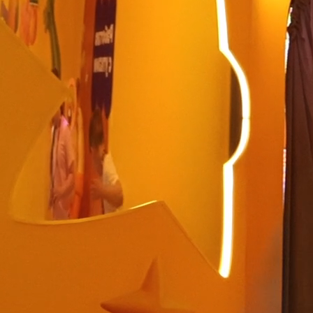
Закапибарься
по полной