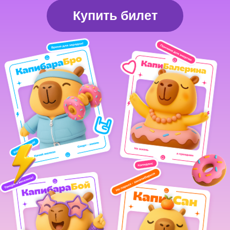
КапибараБой
Йоу! Я — КапибараБой. Мой плюс вайб —
это петь, танцевать и устраивать веселый
движ. А ты в курсе, что капибары — самые
дружелюбные звери на планете? Мы ладим
даже с крокодилами! Приходи — будет ярко
и очень капибарно!